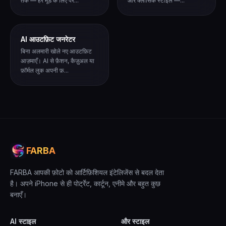
तक — हर मूड के लिए पर...
और क्लासिक स्टाइल —...
AI आउटफ़िट जनरेटर
बिना अलमारी खोले नए आउटफ़िट
आज़माएँ। AI से फ़ैशन, कैज़ुअल या
फ़ॉर्मल लुक अपनी फ़...
FARBA
FARBA आपकी फ़ोटो को आर्टिफ़िशियल इंटेलिजेंस से बदल देता
है। अपने iPhone से ही पोर्ट्रेट, कार्टून, एनीमे और बहुत कुछ
बनाएँ।
AI स्टाइल
और स्टाइल