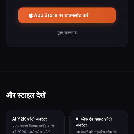
App Store पर डाउनलोड करें
मुफ़्त डाउनलोड
और स्टाइल देखें
AI Y2K फ़ोटो जनरेटर
AI ब्लैक एंड व्हाइट फ़ोटो
जनरेटर
Y2K वाइब्स में वापस जाएँ। AI से
बने 2000s वाले फ़्लैश-फ़ोटो
एक सेल्फ़ी को टाइमलेस ब्लैक एंड