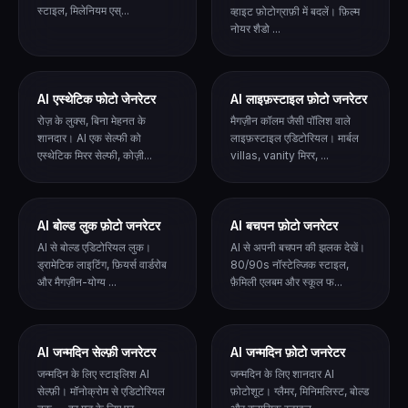
स्टाइल, मिलेनियम एस्...
व्हाइट फ़ोटोग्राफ़ी में बदलें। फ़िल्म
नोयर शैडो ...
AI एस्थेटिक फोटो जेनरेटर
AI लाइफ़स्टाइल फ़ोटो जनरेटर
रोज़ के लुक्स, बिना मेहनत के
मैगज़ीन कॉलम जैसी पॉलिश वाले
शानदार। AI एक सेल्फी को
लाइफ़स्टाइल एडिटोरियल। मार्बल
एस्थेटिक मिरर सेल्फी, कोज़ी...
villas, vanity मिरर, ...
AI बोल्ड लुक फ़ोटो जनरेटर
AI बचपन फ़ोटो जनरेटर
AI से बोल्ड एडिटोरियल लुक।
AI से अपनी बचपन की झलक देखें।
ड्रामेटिक लाइटिंग, फ़ियर्स वार्डरोब
80/90s नॉस्टेल्जिक स्टाइल,
और मैगज़ीन-योग्य ...
फ़ैमिली एलबम और स्कूल फ...
AI जन्मदिन सेल्फ़ी जनरेटर
AI जन्मदिन फ़ोटो जनरेटर
जन्मदिन के लिए स्टाइलिश AI
जन्मदिन के लिए शानदार AI
सेल्फ़ी। मॉनोक्रोम से एडिटोरियल
फ़ोटोशूट। ग्लैमर, मिनिमलिस्ट, बोल्ड