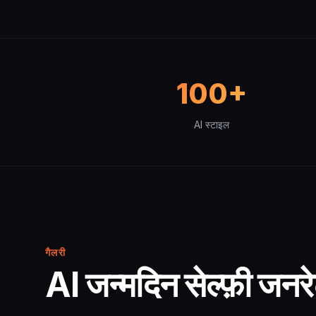
100+
AI स्टाइल
गैलरी
AI जन्मदिन सेल्फ़ी ज