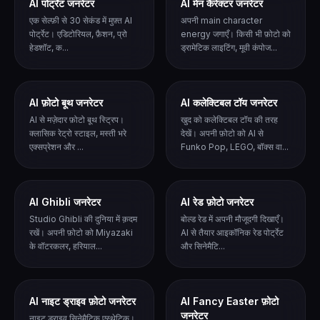
AI पोर्ट्रेट जनरेटर
AI मेन कैरेक्टर जनरेटर
एक सेल्फ़ी से 30 सेकंड में मुफ़्त AI
अपनी main character
पोर्ट्रेट। एडिटोरियल, फ़ैशन, प्रो
energy जगाएँ। किसी भी फ़ोटो को
हेडशॉट, क...
ड्रामेटिक लाइटिंग, मूवी कंपोज...
AI फ़ोटो बूथ जनरेटर
AI कलेक्टिबल टॉय जनरेटर
AI से मज़ेदार फ़ोटो बूथ स्ट्रिप।
खुद को कलेक्टिबल टॉय की तरह
क्लासिक रेट्रो स्टाइल, मस्ती भरे
देखें। अपनी फ़ोटो को AI से
एक्सप्रेशन और ...
Funko Pop, LEGO, बॉक्स वा...
AI Ghibli जनरेटर
AI रेड फ़ोटो जनरेटर
Studio Ghibli की दुनिया में क़दम
बोल्ड रेड में अपनी मौजूदगी दिखाएँ।
रखें। अपनी फ़ोटो को Miyazaki
AI से तैयार आइकॉनिक रेड पोर्ट्रेट
के वॉटरकलर, हरियाल...
और सिनेमैटि...
AI नाइट ड्राइव फ़ोटो जनरेटर
AI Fancy Easter फ़ोटो
जनरेटर
नाइट ड्राइव सिनेमैटिक एस्थेटिक।