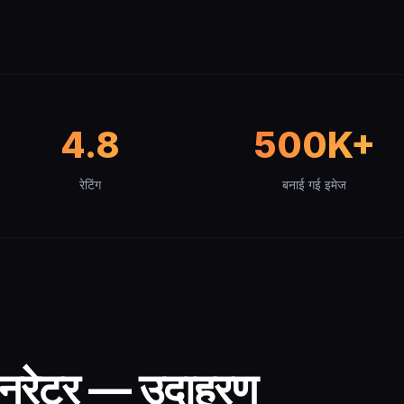
4.8
500K+
रेटिंग
बनाई गई इमेज
जनरेटर — उदाहरण