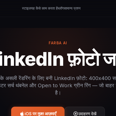
स्टाइल
यह कैसे काम करता है
ब्लॉग
सामान्य प्रश्न
FARBA AI
inkedIn फ़ोटो ज
े असली रेंडरिंग के लिए बनी LinkedIn फ़ोटो: 400x400 सर्
टर सर्च थंबनेल और Open to Work ग्रीन रिंग — जो बाह
है।
iOS पर मुफ़्त आज़माएँ
उदाहरण देखें