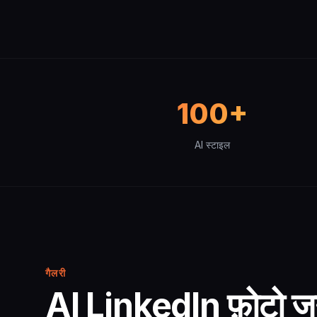
100+
AI स्टाइल
गैलरी
AI LinkedIn फ़ोटो 