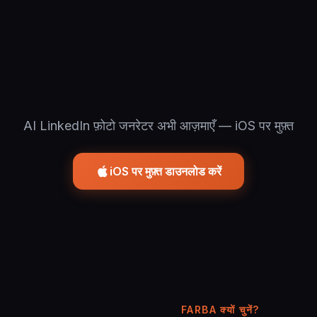
AI LinkedIn फ़ोटो जनरेटर अभी आज़माएँ — iOS पर मुफ़्त
iOS पर मुफ़्त डाउनलोड करें
FARBA क्यों चुनें?