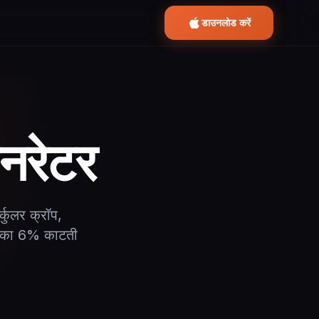
डाउनलोड करें
नरेटर
कुलर क्रॉप,
र का 6% काटती