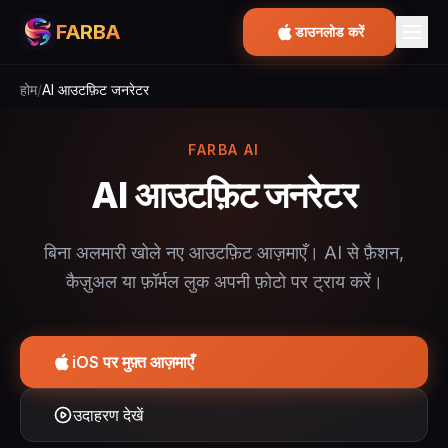
FARBA
डाउनलोड करें
होम
/
AI आउटफ़िट जनरेटर
FARBA AI
AI आउटफ़िट जनरेटर
बिना अलमारी खोले नए आउटफ़िट आज़माएँ। AI से फ़ैशन,
कैज़ुअल या फ़ॉर्मल लुक अपनी फ़ोटो पर ट्राय करें।
iOS पर मुफ़्त आज़माएँ
उदाहरण देखें