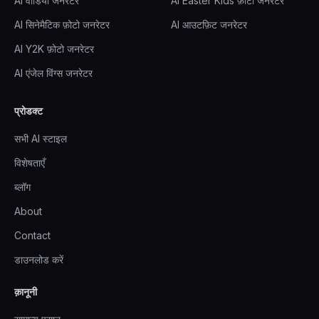
AI वीडियो जनरेटर
AI Easter Kids फ़ोटो जनरेटर
AI सिनेमैटिक फ़ोटो जनरेटर
AI आउटफ़िट जनरेटर
AI Y2K फ़ोटो जनरेटर
AI एंजेल विंग्स जनरेटर
प्रोडक्ट
सभी AI स्टाइल
विशेषताएँ
ब्लॉग
About
Contact
डाउनलोड करें
क़ानूनी