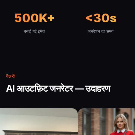
500K+
<30s
बनाई गई इमेज
जनरेशन का समय
गैलरी
AI आउटफ़िट जनरेटर — उदाहरण