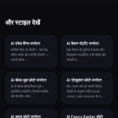
और स्टाइल देखें
AI एंजेल विंग्स जनरेटर
AI फ़ैशन पोर्ट्रेट जनरेटर
फ़रिश्ते जैसा AI पोर्ट्रेट। नर्म पंख,
हाई-फ़ैशन की दुनिया में क़दम रखें।
सॉफ़्ट चमक और स्वर्गीय रोशनी —
डिज़ाइनर स्टाइलिंग, रनवे ग्लैमर और
अपनी सेल्फ़...
लग्ज़री फ़...
AI बोल्ड लुक फ़ोटो जनरेटर
AI ग्रेजुएशन फ़ोटो जनरेटर
AI से बोल्ड एडिटोरियल लुक।
कैप, गाउन और हर ज़रूरी डिटेल:
ड्रामेटिक लाइटिंग, फ़ियर्स वार्डरोब
डिग्री के अनुसार सही hood
और मैगज़ीन-योग्य ...
color, Latin honors के h...
AI कपल फ़ोटो जनरेटर
AI Fancy Easter फ़ोटो