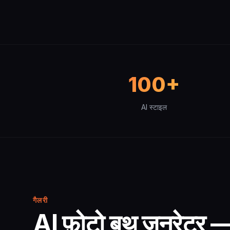
100+
AI स्टाइल
गैलरी
AI फ़ोटो बूथ जनरेटर 