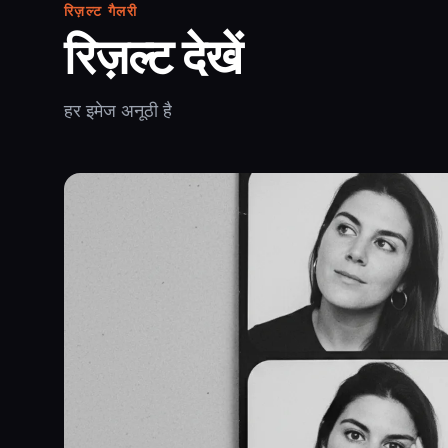
रिज़ल्ट गैलरी
रिज़ल्ट देखें
हर इमेज अनूठी है