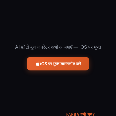
AI फ़ोटो बूथ जनरेटर अभी आज़माएँ — iOS पर मुफ़्त
iOS पर मुफ़्त डाउनलोड करें
FARBA क्यों चुनें?