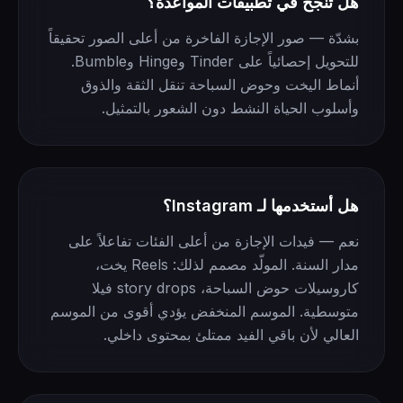
هل تنجح في تطبيقات المواعدة؟
بشدّة — صور الإجازة الفاخرة من أعلى الصور تحقيقاً
للتحويل إحصائياً على Tinder وHinge وBumble.
أنماط اليخت وحوض السباحة تنقل الثقة والذوق
وأسلوب الحياة النشط دون الشعور بالتمثيل.
هل أستخدمها لـ Instagram؟
نعم — فيدات الإجازة من أعلى الفئات تفاعلاً على
مدار السنة. المولّد مصمم لذلك: Reels يخت،
كاروسيلات حوض السباحة، story drops فيلا
متوسطية. الموسم المنخفض يؤدي أقوى من الموسم
العالي لأن باقي الفيد ممتلئ بمحتوى داخلي.