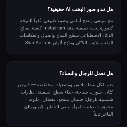
هل تبدو صور اليخت AI حقيقية؟
مع سيلفي واضح أمامي وضوء طبيعي، تُقرأ النتيجة
كصورة يخت حقيقية بدقة Instagram كاملة. يعالج
الذكاء الاصطناعي سطح الساج والحبال وانعكاسات
الماء وملابس الكتّان وتدرّج ألوان Slim Aarons.
هل تعمل للرجال والنساء؟
نعم. لكل نمط ملابس ووضعيات مخصّصة — قميص
كتّان، شورت سباحة، حذاء سطح السفينة، نظارات
شمسية للرجل؛ فستان منتجع، قفطان، مايوه،
مجوهرات ذهبية للمرأة. يبقى التأطير الإديتورياليّ
الفاخر ثابتاً.