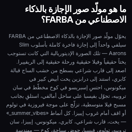
ما هو مولّد صور الإجازة بالذكاء
الاصطناعي من FARBA؟
يحوّل مولّد صور الإجازة بالذكاء الاصطناعي من FARBA
سيلفي واحداً إلى إجازة فاخرة كاملة بأسلوب Slim
Aarons — تلك الصورة الإديتوريالية التي كانت تستوجب
يختاً حقيقياً وفيلا حقيقية ورحلة حقيقية إلى الريفييرا.
اصعد إلى قارب شراعي بسطح من خشب الساج قبالة
كابري، استند إلى درابزين يخت أبيض كبير في
ميكونوس، احتسِ إسبريسو في كوخ مخطّط في سان
تروبيه، تجوّل بفيسبا على ساحل أمالفي، استلقِ بجانب
مسبح فيلا متوسطية، تزلّج على موجة فيروزية في تولوم
أو اقف أمام غروب إيبيزا. كل أنماط «summer_vibes_»
— يخت، قارب شراعي، كابري، ميكونوس، إيبيزا، سان
تروبيه، تولوم، فيسبا، حوض سباحة، كوخ — مهندسة