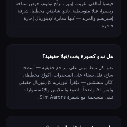
فيسبا أمالفي، غروب إيبيزا، تزلّج تولوم، حوض سباحة
ريفييرا، فيلا متوسطية، نادي شاطئي مخطّط، شرفة
إسبريسو والمزيد — كلها معايرة لإديتوريال إجازة
فاخرة.
هل تبدو كصورة يخت/فيلا حقيقية؟
نعم. كل نمط مبني على مراجع حقيقية — أسطح
ساج، فلل بيضاء على المنحدرات، أكواخ مخطّطة،
كتّان متشمّس — فيُقرأ البورتريه كإديتوريال حقيقي
وليس AI واضحاً. الضوء والملابس والإكسسوارات
تبقى منسجمة مع شيفرة Slim Aarons.