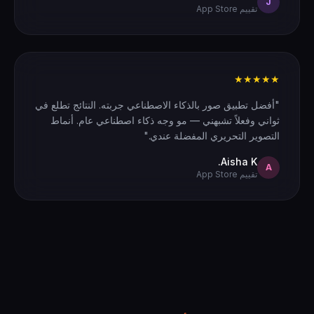
J
تقييم App Store
★★★★★
"أفضل تطبيق صور بالذكاء الاصطناعي جربته. النتائج تطلع في
ثواني وفعلاً تشبهني — مو وجه ذكاء اصطناعي عام. أنماط
التصوير التحريري المفضلة عندي."
Aisha K.
A
تقييم App Store