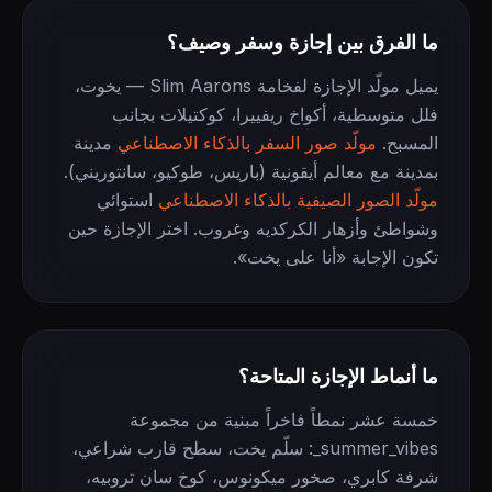
ما الفرق بين إجازة وسفر وصيف؟
يميل مولّد الإجازة لفخامة Slim Aarons — يخوت،
فلل متوسطية، أكواخ ريفييرا، كوكتيلات بجانب
المسبح.
مولّد صور السفر بالذكاء الاصطناعي
مدينة
بمدينة مع معالم أيقونية (باريس، طوكيو، سانتوريني).
مولّد الصور الصيفية بالذكاء الاصطناعي
استوائي
وشواطئ وأزهار الكركديه وغروب. اختر الإجازة حين
تكون الإجابة «أنا على يخت».
ما أنماط الإجازة المتاحة؟
خمسة عشر نمطاً فاخراً مبنية من مجموعة
summer_vibes_: سلّم يخت، سطح قارب شراعي،
شرفة كابري، صخور ميكونوس، كوخ سان تروبيه،