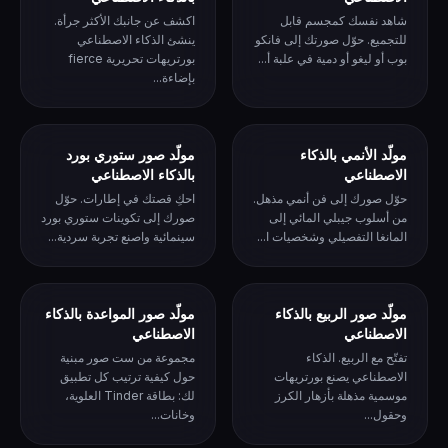
شاهد نفسك كمجسم قابل
اكشف عن جانبك الأكثر جرأة.
للتجميع. حوّل صورتك إلى فانكو
ينشئ الذكاء الاصطناعي
بوب أو ليغو أو دمية في علبة أ...
بورتريهات تحريرية fierce
بإضاءة...
مولّد الأنمي بالذكاء
مولّد صور ستوري بورد
الاصطناعي
بالذكاء الاصطناعي
حوّل صورك إلى فن أنمي مذهل.
احكِ قصتك في إطارات. حوّل
من أسلوب جيبلي المائي إلى
صورك إلى تكوينات ستوري بورد
المانغا التفصيلي وشخصيات ا...
سينمائية واصنع تجربة سردية...
مولّد صور الربيع بالذكاء
مولّد صور المواعدة بالذكاء
الاصطناعي
الاصطناعي
تفتّح مع الربيع. الذكاء
مجموعة من ست صور مبنية
الاصطناعي يصنع بورتريهات
حول كيفية ترتيب كل تطبيق
موسمية مذهلة بأزهار الكرز
لك: بطاقة Tinder العلوية،
وحقول...
وخانات...