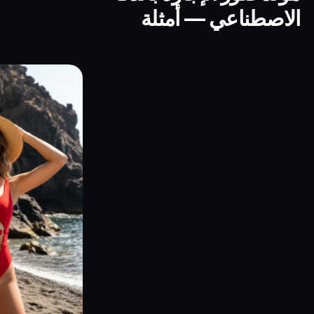
الاصطناعي — أمثلة