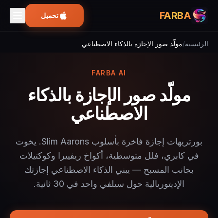
FARBA
تحميل
الرئيسية
/
مولّد صور الإجازة بالذكاء الاصطناعي
FARBA AI
مولّد صور الإجازة بالذكاء
الاصطناعي
بورتريهات إجازة فاخرة بأسلوب Slim Aarons. يخوت
في كابري، فلل متوسطية، أكواخ ريفييرا وكوكتيلات
بجانب المسبح — يبني الذكاء الاصطناعي إجازتك
الإديتوريالية حول سيلفي واحد في 30 ثانية.