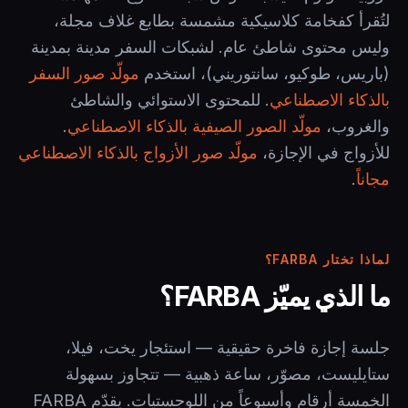
لتُقرأ كفخامة كلاسيكية مشمسة بطابع غلاف مجلة،
وليس محتوى شاطئ عام. لشبكات السفر مدينة بمدينة
(باريس، طوكيو، سانتوريني)، استخدم
مولّد صور السفر
بالذكاء الاصطناعي
. للمحتوى الاستوائي والشاطئ
والغروب،
مولّد الصور الصيفية بالذكاء الاصطناعي
.
للأزواج في الإجازة،
مولّد صور الأزواج بالذكاء الاصطناعي
مجاناً
.
لماذا تختار FARBA؟
ما الذي يميّز FARBA؟
جلسة إجازة فاخرة حقيقية — استئجار يخت، فيلا،
ستايليست، مصوّر، ساعة ذهبية — تتجاوز بسهولة
الخمسة أرقام وأسبوعاً من اللوجستيات. يقدّم FARBA