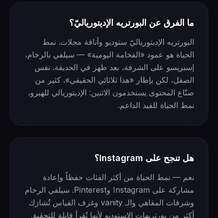
ما الفرق عن البورتريه الإديتورياليّ؟
البورتريه الإديتورياليّ ستوديو وأناقة مجلات. نمط
الحياة هو عمود «الفخامة اليومية» — سيلفي بالرخام،
إسبريسو على الشرفة، بعد ظهر في الحديقة. نفس
الصقل، لكن بإطار «هذا ثلاثائي الحقيقي». كثير من
صنّاع المحتوى يستخدمون الاثنين: الإديتوريالي للهيرو،
نمط الحياة للفيد الداعم.
هل تنجح على Instagram؟
نعم — نمط الحياة من أكثر الفئات حفظاً وإعادة
مشاركة على Instagram وPinterest. سيلفي الرخام
وشرفات المقاهي والـ vanity وغرف القياس تُشارَك
أكثر من بورتريهات الاستوديو لأنها تُقرأ قابلة للتحقيق