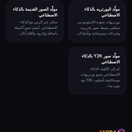
مولّد البورتريه بالذكاء
مولّد الصور القديمة بالذكاء
الاصطناعي
الاصطناعي
بورتريهات بجودة الاستوديو من
سافر عبر الزمن مع الذكاء
سيلفي بسيط. صور تحريرية
الاصطناعي. أنشئ صوراً أصيلة
وشركات وسينمائية يولّدها ال...
بأنماط بولارويد وأفلام أنال...
مولّد صور Y2K بالذكاء
الاصطناعي
عُد إلى الألفية. الذكاء
الاصطناعي يصنع بورتريهات
نوستالجية بأسلوب Y2K مع
نيون سا...