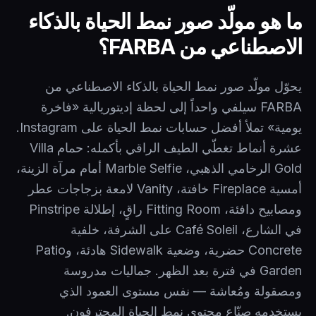
ما هو مولّد صور نمط الحياة بالذكاء
الاصطناعي من FARBA؟
يحوّل مولّد صور نمط الحياة بالذكاء الاصطناعي من
FARBA سيلفي واحداً إلى لحظة إديتوريالية «فاخرة
يومية» تملأ أفضل حسابات نمط الحياة على Instagram.
عشرة أنماط تغطّي الطيف الراقي بأكمله: حمام Villa
Gold الرخامي الذهبي، Marble Selfie أمام مرآة الزينة،
أمسية Fireplace خافتة، Vanity لامعة بزجاجات عطر
ومصابيح دافئة، Fitting Room راقٍ، إطلالة Pinstripe
في الشارع، Café Soleil على الشرفة، خلفية
Concrete حضرية، وضعية Sidewalk هادئة، وPatio
Garden في فترة بعد الظهر. جماليات مدروسة
ومصقولة ومُعاشة — نفس مستوى العمود الذي
يستخدمه صنّاع محتوى نمط الحياة المحترفون.