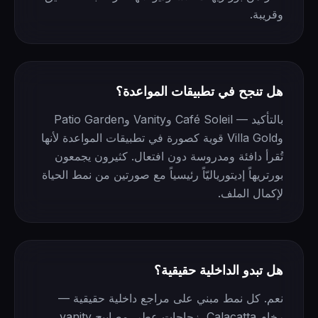
وقريبة.
هل تنجح في تطبيقات المواعدة؟
بالتأكيد — Café Soleil وVanity وPatio Garden
وVilla Gold قوية كصورة في تطبيقات المواعدة لأنها
تُقرأ دافئة ومدروسة دون افتعال. كثيرون يجمعون
بورتريهاً إديتورياليّاً رئيسياً مع صورتين من نمط الحياة
لإكمال الملف.
هل تبدو الداخلية حقيقية؟
نعم. كل نمط مبني على مراجع داخلية حقيقية —
رخام Calacatta، زجاجات عطر، مصابيح vanity