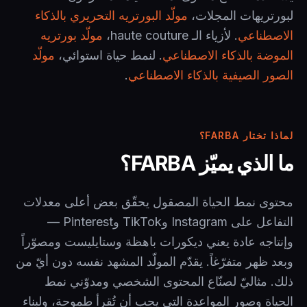
لبورتريهات المجلات،
مولّد البورتريه التحريري بالذكاء
الاصطناعي
. لأزياء الـ haute couture،
مولّد بورتريه
الموضة بالذكاء الاصطناعي
. لنمط حياة استوائي،
مولّد
الصور الصيفية بالذكاء الاصطناعي
.
لماذا تختار FARBA؟
ما الذي يميّز FARBA؟
محتوى نمط الحياة المصقول يحقّق بعض أعلى معدلات
التفاعل على Instagram وTikTok وPinterest —
وإنتاجه عادة يعني ديكورات باهظة وستايليست ومصوّراً
وبعد ظهر متفرّغاً. يقدّم المولّد المشهد نفسه دون أيّ من
ذلك. مثاليّ لصنّاع المحتوى الشخصي ومدوّني نمط
الحياة وصور المواعدة التي يجب أن تُقرأ طموحة، ولبناء