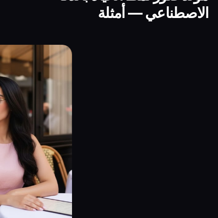
الاصطناعي — أمثلة