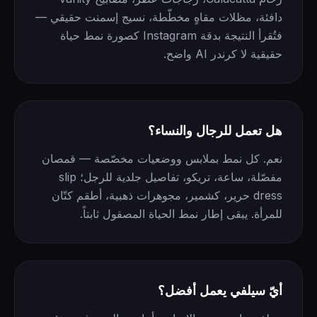
دافئة، مظلات مقاهٍ مخطّطة، نسيج إسمنت حقيقي —
فتُقرأ النتيجة بدقة Instagram كصورة نمط حياة
حقيقية لا كرندر AI واضح.
هل تعمل للرجال والنساء؟
نعم. كل نمط بملابس ووضعيات مخصّصة — قمصان
مفصّلة، ساعة، تريكو، تفاصيل جلدية للرجل؛ slip
dress حرير، كشمير، مجوهرات ذهبية، أطقم كتّان
للمرأة. يبقى إطار نمط الحياة المصقول ثابتاً.
أيّ سيلفي يعمل أفضل؟