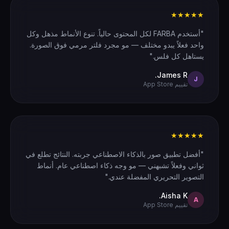
★★★★★
"أستخدم FARBA لكل المحتوى حالياً. تنوع الأنماط مذهل وكل
واحد فعلاً يبدو مختلف — مو مجرد فلتر مرمي فوق الصورة.
يستاهل كل فلس."
James R.
J
تقييم App Store
★★★★★
"أفضل تطبيق صور بالذكاء الاصطناعي جربته. النتائج تطلع في
ثواني وفعلاً تشبهني — مو وجه ذكاء اصطناعي عام. أنماط
التصوير التحريري المفضلة عندي."
Aisha K.
A
تقييم App Store