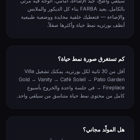
سيلفي واضح، جيد الإضاءة، أمامي، الوجه فيه مرئي
بالكامل. يعيد FARBA بناء كل الديكور والملابس
والإضاءة — فتعطيك خلفية محايدة ووضعية طبيعية
أنظف بورتريه نمط حياة وأكثرها صقلاً.
كم تستغرق صورة نمط حياة؟
أقل من 30 ثانية لكل بورتريه. يمكنك تشغيل Villa
Gold → Vanity → Café Soleil → Patio Garden
→ Fireplace في جلسة واحدة والخروج بأسبوع
كامل من محتوى نمط حياة متناسق من سيلفي واحد.
هل المولّد مجاني؟