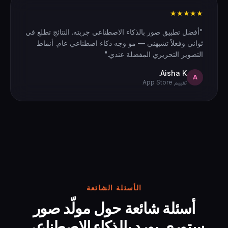
★★★★★
"أفضل تطبيق صور بالذكاء الاصطناعي جربته. النتائج تطلع في
ثواني وفعلاً تشبهني — مو وجه ذكاء اصطناعي عام. أنماط
التصوير التحريري المفضلة عندي."
Aisha K.
A
تقييم App Store
الأسئلة الشائعة
أسئلة شائعة حول مولّد صور
ستوري بورد بالذكاء الاصطناعي