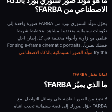
ما هو مولّد صور ستوري بورد بالذكاء
الاصطناعي من FARBA؟
يحوّل مولّد الستوري بورد من FARBA صورة واحدة إلى
تكوينات سينمائية متعددة المشاهد. بتخطيط شريط
فيلمي مع زاوية وأجواء مختلفة في كل إطار، احكِ
قصتك بصرياً. For single-frame cinematic portraits,
try the
مولّد الصور السينمائية بالذكاء الاصطناعي
.
لماذا تختار FARBA؟
ما الذي يميّز FARBA؟
لا تضِع بين الصور العادية على وسائل التواصل. مع
FARBA حوّل صورك إلى قصة سينمائية تجذب انتباه