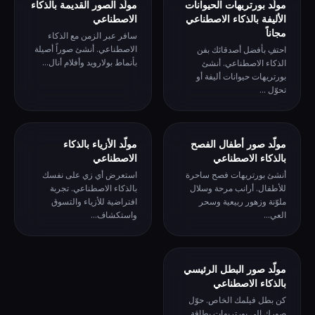
مولّد بورتريهات الحيوانات
مولّد الصور القديمة بالذكاء
الأليفة بالذكاء الاصطناعي
الاصطناعي
مجاناً
سافر عبر الزمن مع الذكاء
الاصطناعي. أنشئ صوراً أصيلة
احتفِ بأفضل أصدقائك بفن
بأنماط بولارويد وأفلام أنال...
الذكاء الاصطناعي. أنشئ
بورتريهات حيوانات أليفة أو
تحوّل ...
مولّد صور أطفال الفصح
مولّد الأزياء بالذكاء
بالذكاء الاصطناعي
الاصطناعي
أنشئ بورتريهات فصح ساحرة
استعرض أي زي على نفسك
للأطفال. أرانب مرحة وسلال
بالذكاء الاصطناعي. تجربة
ملوّنة وزهور ربيعية وسحر
افتراضية للأزياء والتسوق
العي...
واستكشاف...
مولّد صور البطل الرئيسي
بالذكاء الاصطناعي
كن بطل فيلمك الخاص. حوّل
صورك إلى بورتريهات بطاقة