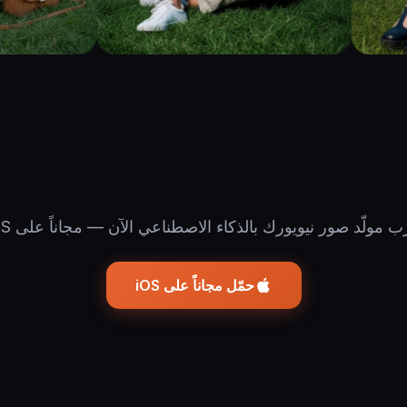
ب مولّد صور نيويورك بالذكاء الاصطناعي الآن — مجاناً على iOS
حمّل مجاناً على iOS