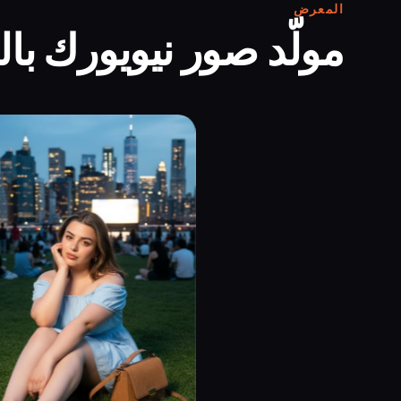
المعرض
مولّد صور نيويورك با