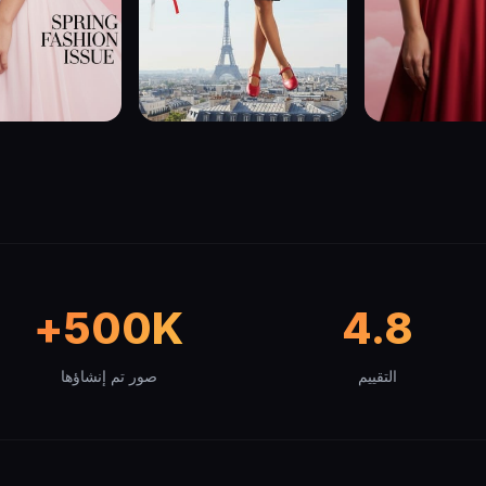
500K+
4.8
التقييم
صور تم إنشاؤها