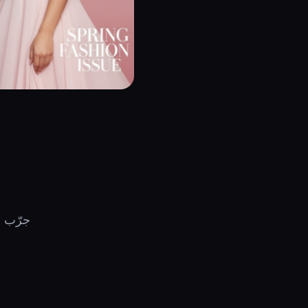
جرّب م