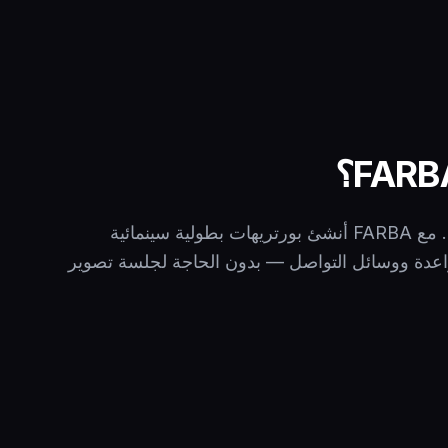
الانطباع الأول هو كل شيء. مع FARBA أنشئ بورتريهات بطولية سينمائية
اعدة ووسائل التواصل — بدون الحاجة لجلسة تصوير