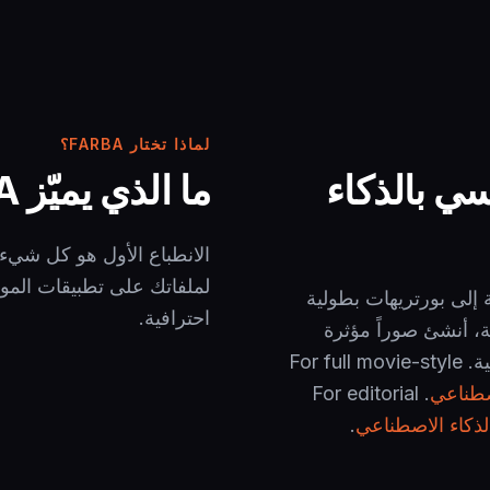
لماذا تختار FARBA؟
سي بالذكاء
ما الذي يميّز FARBA؟
لملفاتك على تطبيقات المو
من FARBA صورك العادية إلى بورتريهات بطولية
احترافية.
ية، أنشئ صوراً مؤثرة
لتطبيقات المواعدة ووسائل التواصل وعلامتك الشخصية. For full movie-style
اصطناعي
. For editorial
الذكاء الاصطناعي
.