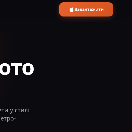
Завантажити
ото
ти у стилі
ретро-