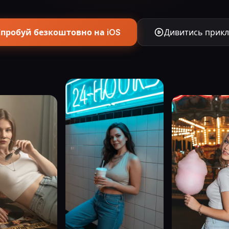
Спробуй безкоштовно на iOS
Дивитись прик