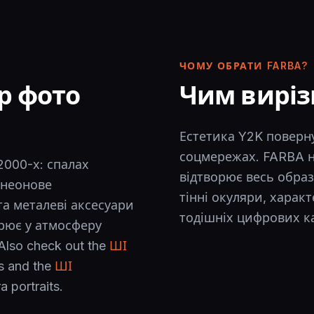
ЧОМУ ОБРАТИ FARBA?
р фото
Чим виріз
Естетика Y2K поверну
соцмережах. FARBA н
2000-х: спалах
відтворює весь образ
 неонове
тінні окуляри, характ
 та металеві аксесуари
тодішніх цифрових к
рює у атмосферу
Also check out the
ШІ
ks and the
ШІ
a portraits.