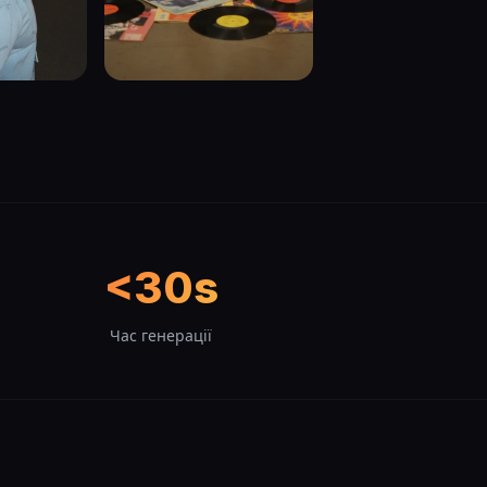
<30s
Час генерації