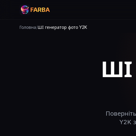
FARBA
Головна
/
ШІ генератор фото Y2K
ШІ
Поверніть
Y2K з