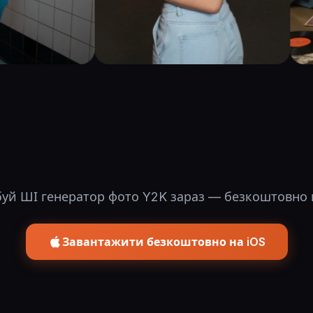
уй ШІ генератор фото Y2K зараз — безкоштовно 
Завантажити безкоштовно на iOS