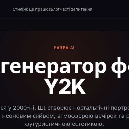
Стилі
Як це працює
Блог
Часті запитання
FARBA AI
 генератор ф
Y2K
ся у 2000-ні. ШІ створює ностальгічні портре
 неоновим сяйвом, атмосферою вечірок та 
футуристичною естетикою.