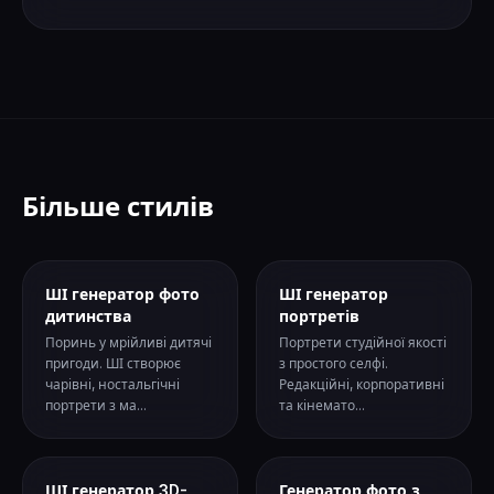
Більше стилів
ШІ генератор фото
ШІ генератор
дитинства
портретів
Поринь у мрійливі дитячі
Портрети студійної якості
пригоди. ШІ створює
з простого селфі.
чарівні, ностальгічні
Редакційні, корпоративні
портрети з ма...
та кінемато...
ШІ генератор 3D-
Генератор фото з