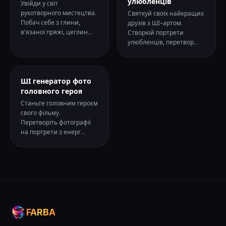
улюбленців
Увійди у світ
рукотворного мистецтва.
Святкуй своїх найкращих
Побач себе з глини,
друзів з ШІ-артом.
в'язаної пряжі, цеглин...
Створюй портрети
улюбленців, перетвор...
ШІ генератор фото
головного героя
Станьте головним героєм
свого фільму.
Перетворіть фотографії
на портрети з енерг...
FARBA