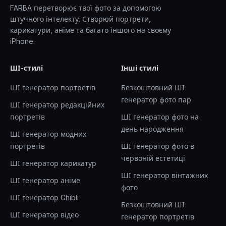
FARBA перетворює твої фото за допомогою
штучного інтелекту. Створюй портрети,
карикатури, аніме та багато іншого на своєму
iPhone.
ШІ-стилі
Інші стилі
ШІ генератор портретів
Безкоштовний ШІ
генератор фото пар
ШІ генератор редакційних
портретів
ШІ генератор фото на
день народження
ШІ генератор модних
портретів
ШІ генератор фото в
червоній естетиці
ШІ генератор карикатур
ШІ генератор вінтажних
ШІ генератор аніме
фото
ШІ генератор Ghibli
Безкоштовний ШІ
ШІ генератор відео
генератор портретів