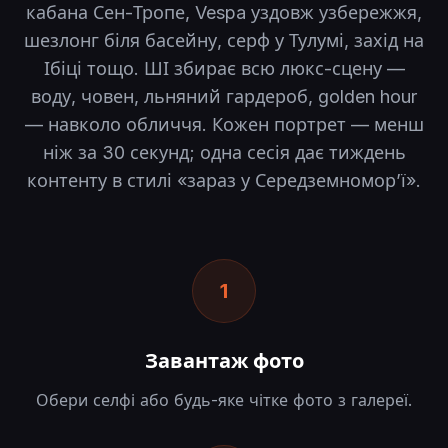
кабана Сен-Тропе, Vespa уздовж узбережжя,
шезлонг біля басейну, серф у Тулумі, захід на
Ібіці тощо. ШІ збирає всю люкс-сцену —
воду, човен, льняний гардероб, golden hour
— навколо обличчя. Кожен портрет — менш
ніж за 30 секунд; одна сесія дає тиждень
контенту в стилі «зараз у Середземноморʼї».
1
Завантаж фото
Обери селфі або будь-яке чітке фото з галереї.