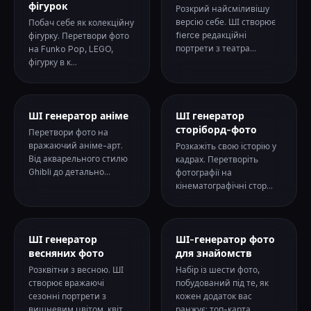
фігурок
Розкрий найсміливішу
версію себе. ШІ створює
Побач себе як колекційну
fierce редакційні
фігурку. Перетвори фото
портрети з театра...
на Funko Pop, LEGO,
фігурку в к...
ШІ генератор аніме
ШІ генератор
сторіборд-фото
Перетвори фото на
вражаючий аніме-арт.
Розкажіть свою історію у
Від акварельного стилю
кадрах. Перетворіть
Ghibli до детально...
фотографії на
кінематографічні стор...
ШІ генератор
ШІ-генератор фото
весняних фото
для знайомств
Розквітни з весною. ШІ
Набір із шести фото,
створює вражаючі
побудований під те, як
сезонні портрети з
кожен додаток вас
вишневим цвітом, квіт...
ранжує: топ-карта ...