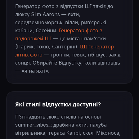
Генератор фото з відпустки ШІ тяжіє до
люксу Slim Aarons — яхти,
середземноморські вілли, ривʼєрські
кабани, басейни.
Генератор фото з
подорожей ШІ
— це міста і памʼятки
(Париж, Токіо, Санторіні).
ШІ генератор
літніх фото
— тропіки, пляж, гібіскус, захід
сонця. Обирайте Відпустку, коли відповідь
— «я на яхті».
Які стилі відпустки доступні?
Пʼятнадцять люкс-стилів на основі
summer_vibes_: драбина яхти, палуба
вітрильника, тераса Капрі, скелі Міконоса,