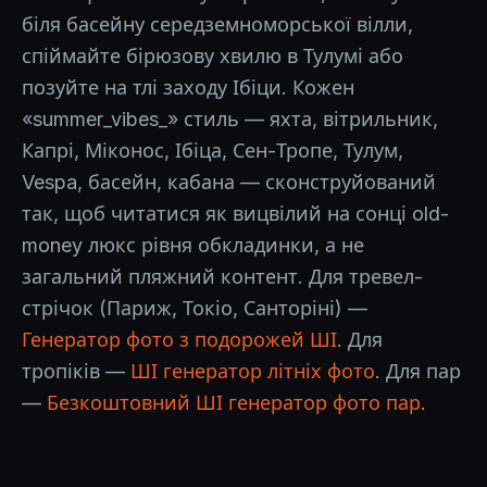
біля басейну середземноморської вілли,
спіймайте бірюзову хвилю в Тулумі або
позуйте на тлі заходу Ібіци. Кожен
«summer_vibes_» стиль — яхта, вітрильник,
Капрі, Міконос, Ібіца, Сен-Тропе, Тулум,
Vespa, басейн, кабана — сконструйований
так, щоб читатися як вицвілий на сонці old-
money люкс рівня обкладинки, а не
загальний пляжний контент. Для тревел-
стрічок (Париж, Токіо, Санторіні) —
Генератор фото з подорожей ШІ
. Для
тропіків —
ШІ генератор літніх фото
. Для пар
—
Безкоштовний ШІ генератор фото пар
.