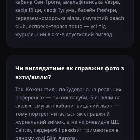
кабана Сен-Тропе, амальфітанська Vespa,
захід Ібіци, серф Тулума, басейн Ривʼєри,
середземноморська вілла, смугастий beach
club, еспресо-тераса тощо — усі під
журнальний люкс-відпустковий вигляд.
Чи виглядатиме як справжнє фото з
яхти/вілли?
Так. Кожен стиль побудовано на реальних
референсах — тикові палуби, білі вілли на
скелях, смугасті кабани, вицвілий льон —
тому портрет читається як справжній
журнальний знімок, а не як очевидне ШІ.
Світло, гардероб і реквізит тримаються в
одному коді Slim Aarons.