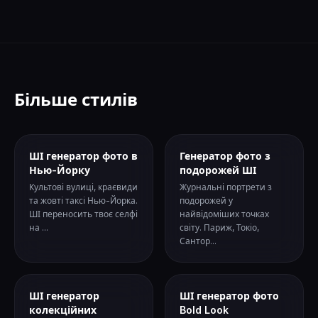
Більше стилів
ШІ генератор фото в
Генератор фото з
Нью-Йорку
подорожей ШІ
Культові вулиці, краєвиди
Журнальні портрети з
та жовті таксі Нью-Йорка.
подорожей у
ШІ переносить твоє селфі
найвідоміших точках
на ...
світу. Париж, Токіо,
Сантор...
ШІ генератор
ШІ генератор фото
колекційних
Bold Look