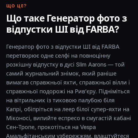
ЩО ЦЕ?
Що таке Генератор фото з
відпустки ШІ від FARBA?
Генератор фото з відпустки ШІ від FARBA
перетворює одне селфі на повноцінну
розкішну відпустку в дусі Slim Aarons — той
самий журнальний знімок, який раніше
вимагав справжньої яхти, справжньої вілли і
справжньої подорожі на Ривʼєру. Підніміться
на вітрильник із тиковою палубою біля
Капрі, обіпріться на леер білої супер-яхти на
Міконосі, випийте еспресо в смугастій кабані
Сен-Тропе, прокотіться на Vespa
Амальфітанським узбережжям, влаштуйтеся