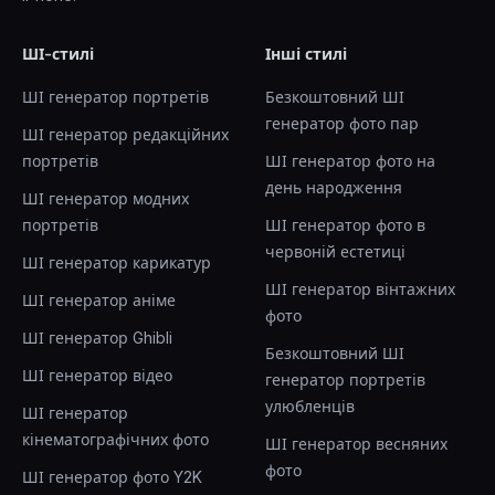
ШІ-стилі
Інші стилі
ШІ генератор портретів
Безкоштовний ШІ
генератор фото пар
ШІ генератор редакційних
портретів
ШІ генератор фото на
день народження
ШІ генератор модних
портретів
ШІ генератор фото в
червоній естетиці
ШІ генератор карикатур
ШІ генератор вінтажних
ШІ генератор аніме
фото
ШІ генератор Ghibli
Безкоштовний ШІ
ШІ генератор відео
генератор портретів
улюбленців
ШІ генератор
кінематографічних фото
ШІ генератор весняних
фото
ШІ генератор фото Y2K