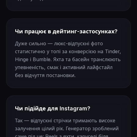
Чи працює в дейтинг-застосунках?
Дуже сильно — люкс-відпускні фото
статистично у топі за конверсією на Tinder,
Hinge і Bumble. Яхта та басейн транслюють
упевненість, смак і активний лайфстайл
без відчуття постановки.
Чи підійде для Instagram?
Так — відпускні стрічки тримають високе
залучення цілий рік. Генератор зроблений
саме під це: Reels з яхти, каруселі біля