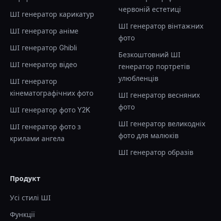
червоній естетиці
ШІ генератор карикатур
ШІ генератор вінтажних
ШІ генератор аніме
фото
ШІ генератор Ghibli
Безкоштовний ШІ
ШІ генератор відео
генератор портретів
улюбленців
ШІ генератор
кінематографічних фото
ШІ генератор весняних
фото
ШІ генератор фото Y2K
ШІ генератор великодніх
ШІ генератор фото з
фото для малюків
крилами ангела
ШІ генератор образів
Продукт
Усі стилі ШІ
Функції