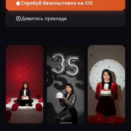
Спробуй безкоштовно на iOS
Дивитись приклади