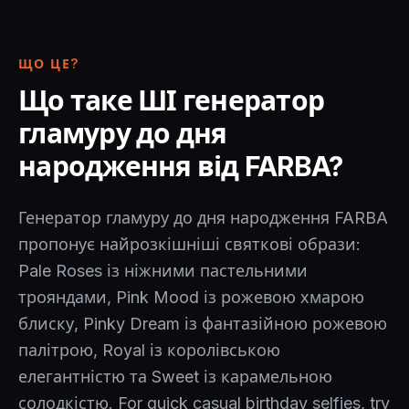
ЩО ЦЕ?
Що таке ШІ генератор
гламуру до дня
народження від FARBA?
Генератор гламуру до дня народження FARBA
пропонує найрозкішніші святкові образи:
Pale Roses із ніжними пастельними
трояндами, Pink Mood із рожевою хмарою
блиску, Pinky Dream із фантазійною рожевою
палітрою, Royal із королівською
елегантністю та Sweet із карамельною
солодкістю. For quick casual birthday selfies, try