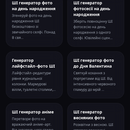
ШІ генератор фото
ШІ генератор
на день народження
фотосесії на день
народження
Згенеруй фото на день
народження ШІ
Зберіть повноцінну ШІ
безкоштовно зі
фотосесію на день
звичайного селфі. Понад
народження з одного
8 свя...
селфі. Ювілейні сцен...
Генератор
ШІ генератор фото
лайфстайл-фото ШІ
до Дня Валентина
Лайфстайл-редактури
Святкуй кохання з
рівня журнальної
портретами від ШІ. Від
колонки. Мармурові
інтенсивного червоного
вілли, туалетні столики,...
гламуру до мрій ...
ШІ генератор аніме
ШІ генератор
весняних фото
Перетвори фото на
вражаючий аніме-арт.
Розквітни з весною. ШІ
Від акварельного стилю