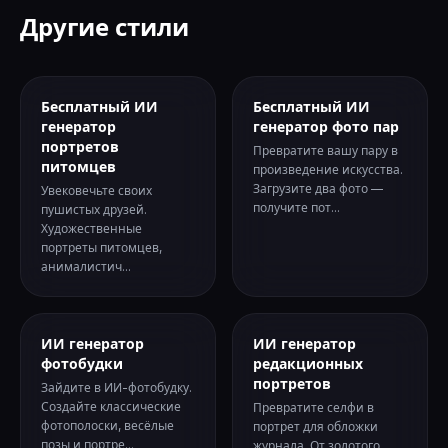
Другие стили
Бесплатный ИИ
Бесплатный ИИ
генератор
генератор фото пар
портретов
Превратите вашу пару в
питомцев
произведение искусства.
Загрузите два фото —
Увековечьте своих
получите пот...
пушистых друзей.
Художественные
портреты питомцев,
анималистич...
ИИ генератор
ИИ генератор
фотобудки
редакционных
портретов
Зайдите в ИИ-фотобудку.
Создайте классические
Превратите селфи в
фотополоски, весёлые
портрет для обложки
позы и портре...
журнала. От золотого