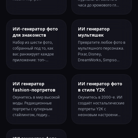
часа до хромового гл...
ИИ-генератор фото
ИИ генератор
для знакомств
мультяшек
Набор из шести фото,
Превратите любое фото в
собранный под то, как
мультяшного персонажа.
вас ранжирует каждое
Pixar, Disney,
приложение: топ-...
DreamWorks, Simpso...
ИИ генератор
ИИ генератор фото
fashion-портретов
в стиле Y2K
Окунитесь в мир высокой
Окунитесь в 2000-е. ИИ
моды. Редакционные
создаёт ностальгические
портреты с кутюрным
портреты Y2K с
стайлингом, подиу...
неоновым настроени...