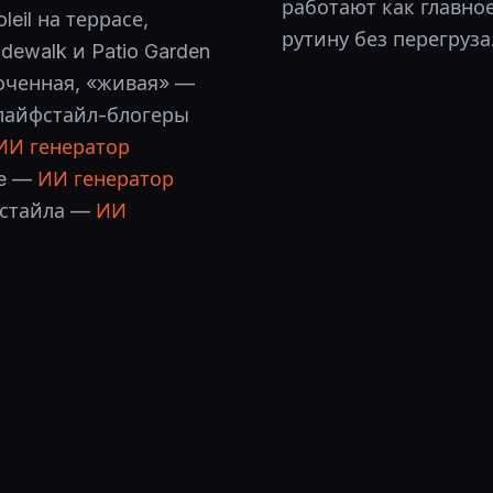
работают как главно
leil на террасе,
рутину без перегруза
dewalk и Patio Garden
точенная, «живая» —
 лайфстайл-блогеры
ИИ генератор
re —
ИИ генератор
фстайла —
ИИ