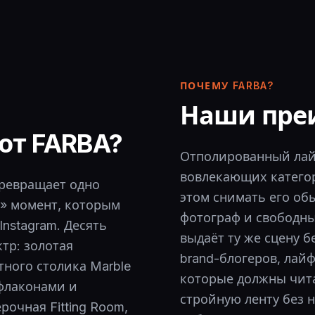
ПОЧЕМУ FARBA?
Наши пре
от FARBA?
Отполированный лай
вовлекающих категорий
превращает одно
этом снимать его об
а» момент, которым
фотограф и свободны
nstagram. Десять
выдаёт ту же сцену бе
тр: золотая
brand-блогеров, лай
етного столика Marble
которые должны читать
с флаконами и
стройную ленту без н
очная Fitting Room,