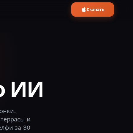
Скачать
о ИИ
онки.
-террасы и
елфи за 30