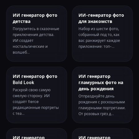
ИИ генератор фото
ИИ-генератор фото
детства
для знакомств
Погрузитесь в сказочные
Набор из шести фото,
приключения детства.
собранный под то, как
ИИ создаёт
вас ранжирует каждое
ностальгические и
приложение: топ-...
волшеб...
ИИ генератор фото
ИИ генератор
Bold Look
гламурных фото на
день рождения
Раскрой свою самую
смелую сторону. ИИ
Отпразднуйте день
создаёт fierce
рождения с роскошными
редакционные портреты
гламурными портретами.
с теа...
От розовых грёз д...
ИИ генератор
ИИ генератор