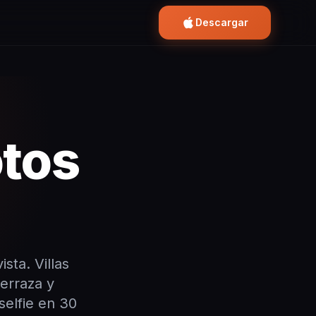
Descargar
tos
sta. Villas
erraza y
elfie en 30