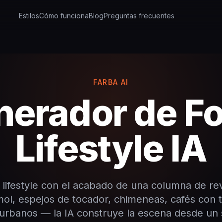
Estilos
Cómo funciona
Blog
Preguntas frecuentes
FARBA AI
nerador de Fo
Lifestyle IA
s lifestyle con el acabado de una columna de revi
ol, espejos de tocador, chimeneas, cafés con t
rbanos — la IA construye la escena desde un s