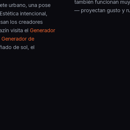
también funcionan muy 
rete urbano, una pose
— proyectan gusto y ru
Estética intencional,
usan los creadores
zín visita el
Generador
l
Generador de
añado de sol, el