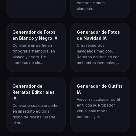
composiciones
cinemato...
Generador de Fotos
Generador de Fotos
en Blanco y Negro IA
de Navidad IA
Convierte un selfie en
Crea recuerdos
fotografía atemporal en
navideños mágicos.
blanco y negro. De
Retratos editoriales con
sombras de cin...
ambientes invernales,...
Generador de
Generador de Outfits
Retratos Editoriales
IA
IA
Visualiza cualquier outfit
en ti con IA. Probador
Convierte cualquier selfie
virtual para moda,
en un retrato editorial
compras y e...
digno de revista. Desde
el br...