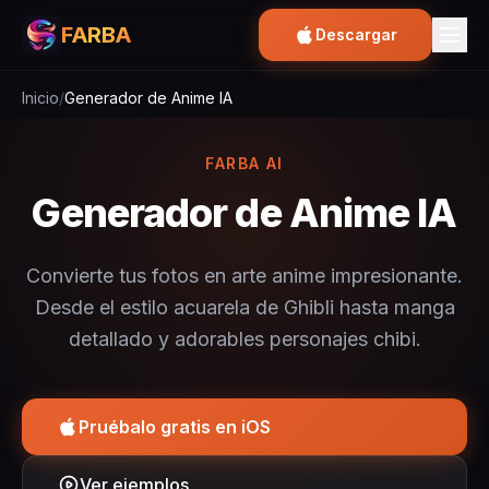
FARBA
Descargar
Inicio
/
Generador de Anime IA
FARBA AI
Generador de Anime IA
Convierte tus fotos en arte anime impresionante.
Desde el estilo acuarela de Ghibli hasta manga
detallado y adorables personajes chibi.
Pruébalo gratis en iOS
Ver ejemplos