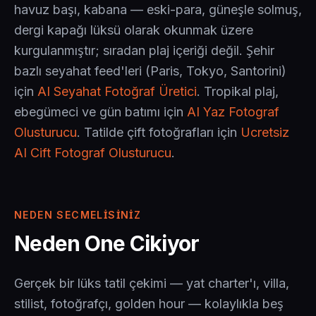
havuz başı, kabana — eski-para, güneşle solmuş,
dergi kapağı lüksü olarak okunmak üzere
kurgulanmıştır; sıradan plaj içeriği değil. Şehir
bazlı seyahat feed'leri (Paris, Tokyo, Santorini)
için
AI Seyahat Fotoğraf Üretici
. Tropikal plaj,
ebegümeci ve gün batımı için
AI Yaz Fotograf
Olusturucu
. Tatilde çift fotoğrafları için
Ucretsiz
AI Cift Fotograf Olusturucu
.
NEDEN SECMELISINIZ
Neden One Cikiyor
Gerçek bir lüks tatil çekimi — yat charter'ı, villa,
stilist, fotoğrafçı, golden hour — kolaylıkla beş