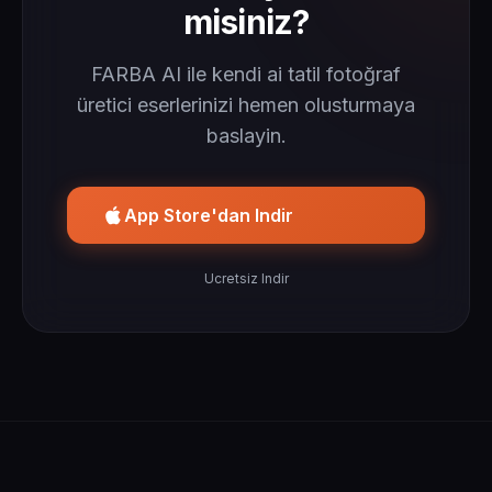
misiniz?
FARBA AI ile kendi ai tatil fotoğraf
üretici eserlerinizi hemen olusturmaya
baslayin.
App Store'dan Indir
Ucretsiz Indir