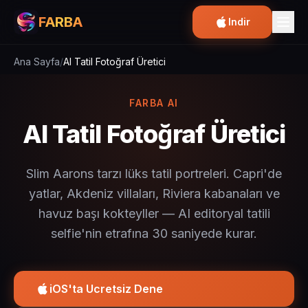
FARBA
Indir
Ana Sayfa
/
AI Tatil Fotoğraf Üretici
FARBA AI
AI Tatil Fotoğraf Üretici
Slim Aarons tarzı lüks tatil portreleri. Capri'de
yatlar, Akdeniz villaları, Riviera kabanaları ve
havuz başı kokteyller — AI editoryal tatili
selfie'nin etrafına 30 saniyede kurar.
iOS'ta Ucretsiz Dene