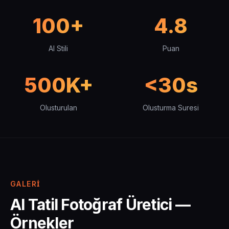
100+
4.8
AI Stili
Puan
500K+
<30s
Olusturulan
Olusturma Suresi
GALERI
AI Tatil Fotoğraf Üretici —
Örnekler