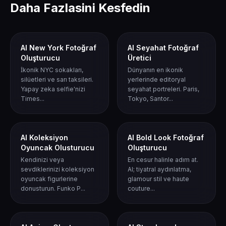
Daha Fazlasini Kesfedin
AI New York Fotoğraf
AI Seyahat Fotoğraf
Oluşturucu
Üretici
İkonik NYC sokakları,
Dünyanın en ikonik
silüetleri ve sarı taksileri.
yerlerinde editoryal
Yapay zeka selfie'nizi
seyahat portreleri. Paris,
Times...
Tokyo, Santor...
AI Koleksiyon
AI Bold Look Fotoğraf
Oyuncak Olusturucu
Oluşturucu
Kendinizi veya
En cesur halinle adım at.
sevdiklerinizi koleksiyon
AI; tiyatral aydınlatma,
oyuncak figurlerine
glamour stil ve haute
donusturun. Funko P...
couture...