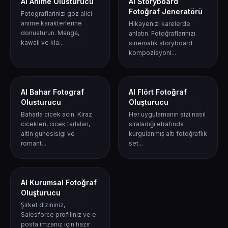
AI Anime Olusturucu
AI Storyboard
Fotoğraf Jeneratörü
Fotograflarinizi goz alici
anime karakterlerine
Hikayenizi karelerde
donusturun. Manga,
anlatın. Fotoğraflarınızı
kawaii ve kla...
sinematik storyboard
kompozisyonl...
AI Bahar Fotograf
AI Flört Fotoğraf
Olusturucu
Oluşturucu
Baharla cicek acin. Kiraz
Her uygulamanın sizi nasıl
cicekleri, cicek tarlalari,
sıraladığı etrafında
altin gunesisigi ve
kurgulanmış altı fotoğraflık
romant...
set...
AI Kurumsal Fotoğraf
Oluşturucu
Şirket dizininiz,
Salesforce profiliniz ve e-
posta imzanız için hazır