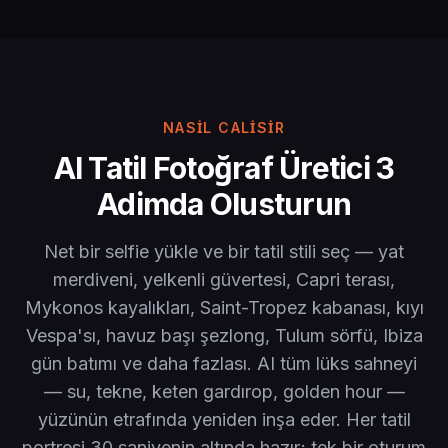
NASIL CALISIR
AI Tatil Fotoğraf Üretici 3
Adimda Olusturun
Net bir selfie yükle ve bir tatil stili seç — yat
merdiveni, yelkenli güvertesi, Capri terası,
Mykonos kayalıkları, Saint-Tropez kabanası, kıyı
Vespa'sı, havuz başı şezlong, Tulum sörfü, Ibiza
gün batımı ve daha fazlası. AI tüm lüks sahneyi
— su, tekne, keten gardırop, golden hour —
yüzünün etrafında yeniden inşa eder. Her tatil
portresi 30 saniyenin altında hazır; tek bir oturum