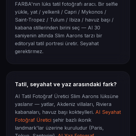
FARBA'nın lüks tatil fotoğrafı aracı. Bir selfie
yükle, yat / yelkenli / Capri / Mykonos /
Saint-Tropez / Tulum / Ibiza / havuz başı /
kabana stillerinden birini seç — AI 30
saniyenin altında Slim Aarons tarzı bir
editoryal tatil portresi üretir. Seyahat
gerektirmez.
Tatil, seyahat ve yaz arasındaki fark?
AI Tatil Fotoğraf Üretici Slim Aarons lüksüne
yaslanır — yatlar, Akdeniz villaları, Riviera
kabanaları, havuz başı kokteylleri.
AI Seyahat
Fotoğraf Üretici
şehir bazlı ikonik
landmark'lar üzerine kuruludur (Paris,
Tokyo, Santorini).
AI Yaz Fotograf