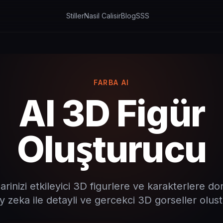
Stiller
Nasil Calisir
Blog
SSS
FARBA AI
AI 3D Figür
Oluşturucu
arinizi etkileyici 3D figurlere ve karakterlere d
 zeka ile detayli ve gercekci 3D gorseller olus