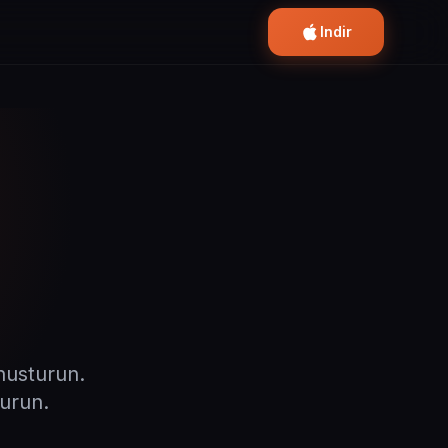
Indir
onusturun.
turun.