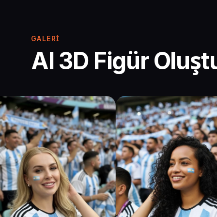
GALERI
AI 3D Figür Oluş