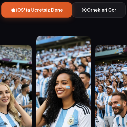
iOS'ta Ucretsiz Dene
Ornekleri Gor