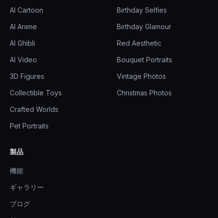
AI Cartoon
Birthday Selfies
AI Anime
Birthday Glamour
AI Ghibli
Red Aesthetic
AI Video
Bouquet Portraits
3D Figures
Vintage Photos
Collectible Toys
Christmas Photos
Crafted Worlds
Pet Portraits
製品
機能
ギャラリー
ブログ