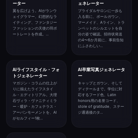
ーター
ェネレーター
翼を広げよう。AIがランウ
ブライダルサロンに一歩も
ェイグラマー、幻想的なラ
入る前に、ボールガウン、
イティング、ファンタジー
マーメイド、Aライン、トラ
ファッションの天使の羽ポ
ンペットのシルエットを自
ートレートを作成。...
分の姿で確認。招待状発送
の4〜6か月前に、事前告知
にふさわしい...
AIライフスタイル・フォ
AI卒業写真ジェネレータ
トジェネレーター
ー
マガジン・コラムの仕上が
キャップとガウン、そして
りに揃えたライフスタイ
ディテールまで。学位に対
ル・エディトリアル。大理
応するフード色、Latin
石ヴィラ・ヴァニティミラ
honors用の名誉コード、
ー・暖炉・カフェテラス・
stole of gratitude、ステー
アーバンモーメントを、AI
ジ通過後のタ...
がセルフィー1枚...