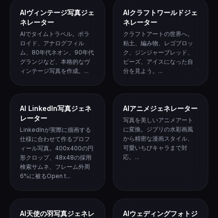
AIヴィンテージ写真ジェ
AIクラフトワールドジェ
ネレーター
ネレーター
AIでタイムトラベル。ポラ
クラフトアートの世界へ。
ロイド、アナログフィル
粘土、編み物、レゴブロッ
ム、80年代ネオン、90年代
ク、ジンジャーブレッド、
グランジなど、本格的なヴ
ビーズ、アイスになった自
ィンテージ写真を作成。...
分を見よう。...
AI LinkedIn写真ジェネ
AIアニメジェネレーター
レーター
写真を美しいアニメアート
に変換。ジブリの水彩画風
LinkedInが実際に描画する
から精密な漫画スタイル、
仕様に合わせて作るプロフ
可愛いちびキャラまで対
ィール写真。400x400の円
応。...
形クロップ、48x48の採用
検索サムネ、フレーム外周
6%に被るOpen t...
AI天使の羽写真ジェネレ
AIウェディングフォトジ