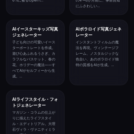
6%に被るOpen t...
の4〜6か月前に、事前告知
にふさわしい...
AIイースターキッズ写真
AIポラロイド写真ジェネ
ジェネレーター
レーター
子ども向けの可愛いイース
インスタントフィルムの魔
ターポートレートを作成。
法を再現。ヴィンテージフ
遊び心あふれるうさぎ、カ
レーム、ノスタルジックな
ラフルなバスケット、春の
色合い、あのポラロイド独
花、ホリデーの魔法――す
特の質感をAIが生成。...
べてAIがセルフィーから生
成。...
AIライフスタイル・フォ
トジェネレーター
マガジン・コラムの仕上が
りに揃えたライフスタイ
ル・エディトリアル。大理
石ヴィラ・ヴァニティミラ