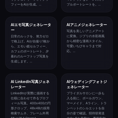
フィーをAIが生成。...
プルポートレートを。...
AIエモ写真ジェネレータ
AIアニメジェネレーター
ー
写真を美しいアニメアート
に変換。ジブリの水彩画風
日常のルックを、努力ゼロ
から精密な漫画スタイル、
で格上げ。AIが自撮り1枚か
可愛いちびキャラまで対
ら、エモい鏡セルフィー、
応。...
カフェのポートレート、夕
暮れのルーフトップ写真を
生成します。...
AI LinkedIn写真ジェネ
AIウェディングフォトジ
レーター
ェネレーター
LinkedInが実際に描画する
ブライダルサロンに一歩も
仕様に合わせて作るプロフ
入る前に、ボールガウン、
ィール写真。400x400の円
マーメイド、Aライン、トラ
形クロップ、48x48の採用
ンペットのシルエットを自
検索サムネ、フレーム外周
分の姿で確認。招待状発送