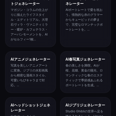
トジェネレーター
ネレーター
マガジン・コラムの仕上が
AIポートレートで愛を祝お
りに揃えたライフスタイ
う。情熱的な赤のグラマー
ル・エディトリアル。大理
からキューピッドの夢ま
石ヴィラ・ヴァニティミラ
で、完璧なロマンチックポ
ー・暖炉・カフェテラス・
ートレートを。...
アーバンモーメントを、AI
がセルフィー1枚...
AIアニメジェネレーター
AI春写真ジェネレーター
写真を美しいアニメアート
春の美しさを満喫。AIが
に変換。ジブリの水彩画風
桜、花畑、黄金の陽光、ロ
から精密な漫画スタイル、
マンティックな春のエステ
可愛いちびキャラまで対
ティックで季節感あふれる
応。...
ポートレートを生成。...
AIヘッドショットジェネ
AIジブリジェネレーター
レーター
Studio Ghibliの世界へ足を