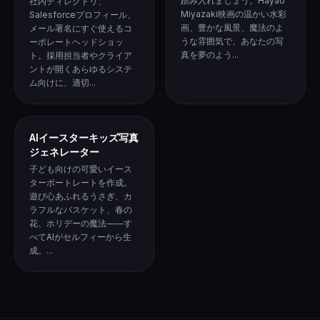
踏み入れましょう。Hayao
社内ディレクトリ、
Miyazaki映画の温かい水彩
Salesforceプロフィール、
画、豊かな風景、魔法のよ
メール署名にすぐ使えるコ
うな雰囲気で、あなたの写
ーポレートヘッドショッ
真を夢のよう...
ト。採用担当者やクライア
ントが開くあらゆるシステ
ム向けに、適切...
AIイースターキッズ写真
ジェネレーター
子ども向けの可愛いイース
ターポートレートを作成。
遊び心あふれるうさぎ、カ
ラフルなバスケット、春の
花、ホリデーの魔法――す
べてAIがセルフィーから生
成。...