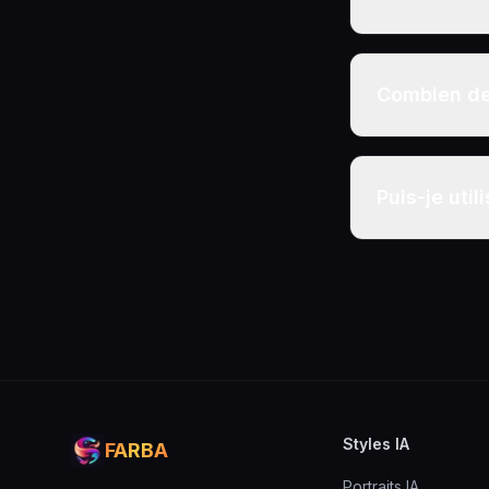
Combien de 
Puis-je uti
Styles IA
FARBA
Portraits IA