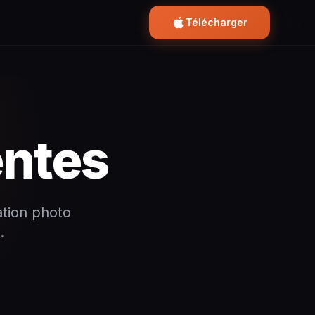
Télécharger
entes
ation photo
.