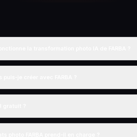
nctionne la transformation photo IA de FARBA ?
s puis-je créer avec FARBA ?
 gratuit ?
ts photo FARBA prend-il en charge ?