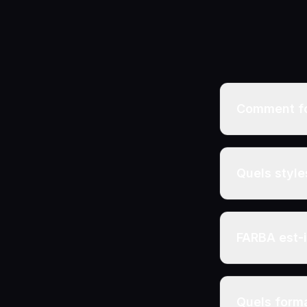
Comment fo
Quels style
FARBA est-il
Quels forma