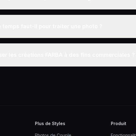
temps faut-il pour traiter une photo ?
liser les créations FARBA à des fins commerciales ?
Plus de Styles
Produit
Photos de Couple
Fonctionnali