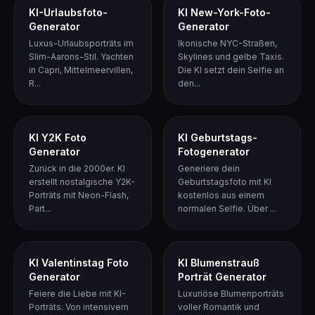
KI-Urlaubsfoto-
KI New-York-Foto-
Generator
Generator
Luxus-Urlaubsporträts im
Ikonische NYC-Straßen,
Slim-Aarons-Stil. Yachten
Skylines und gelbe Taxis.
in Capri, Mittelmeervillen,
Die KI setzt dein Selfie an
R...
den...
KI Y2K Foto
KI Geburtstags-
Generator
Fotogenerator
Zurück in die 2000er. KI
Generiere dein
erstellt nostalgische Y2K-
Geburtstagsfoto mit KI
Porträts mit Neon-Flash,
kostenlos aus einem
Part...
normalen Selfie. Über ...
KI Valentinstag Foto
KI Blumenstrauß
Generator
Porträt Generator
Feiere die Liebe mit KI-
Luxuriöse Blumenporträts
Porträts. Von intensivem
voller Romantik und